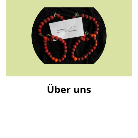
Über uns